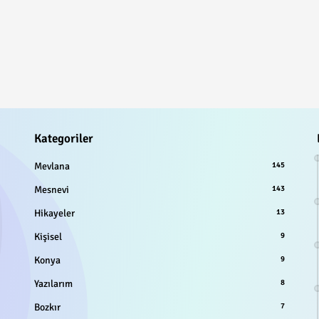
Kategoriler
Mevlana
145
Mesnevi
143
Hikayeler
13
Kişisel
9
Konya
9
Yazılarım
8
Bozkır
7