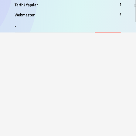
Tarihi Yapılar
5
Webmaster
4
.
 Çetin Kimdir?
ır ilçesine bağlı Dereköy'de 1984 yılında doğdu. İlk ve Ortaokul öğrenimini
maladıktan sonra Lise öğrenimini Bilgisayarlı Muhasebe programı olarak 2001
r Çok Programlı Lise'de tamamladı. Bozkır MeslekYüksek Okulunda Bilgisayar
 Okuduktan sonra Anadolu Üniversitesi Kamu Yönetimi Bölümünden mezun oldu
 Öğrenimini Selçuk Üniversitesi Radyo Televizyon Sinema Anabilim Dalında İle
amamladı. Bozkır Ziraat Odasında Genel Sekreterlik ve Siristat.com sitesinin
lu Ajansının Bozkır Temsilcisi olarak Basın sektöründe faliyetler yürütmektedi