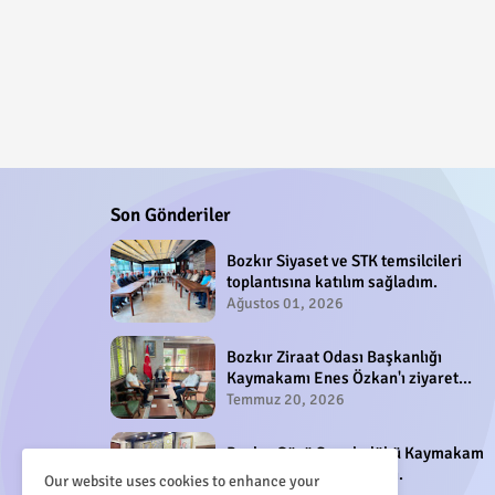
Son Gönderiler
Bozkır Siyaset ve STK temsilcileri
toplantısına katılım sağladım.
Ağustos 01, 2026
Bozkır Ziraat Odası Başkanlığı
Kaymakamı Enes Özkan'ı ziyaret
etti.
Temmuz 20, 2026
Bozkır Gücü Spor kulübü Kaymakam
Enes Özkan'ı ziyaret etti.
Our website uses cookies to enhance your