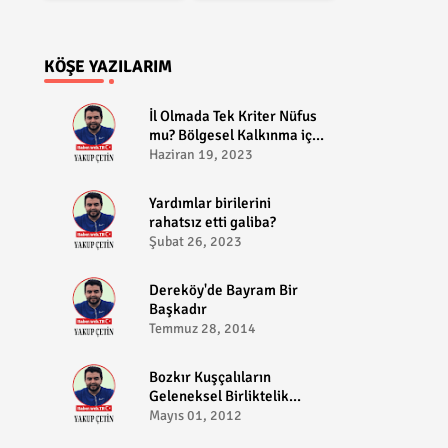
KÖŞE YAZILARIM
​İl Olmada Tek Kriter Nüfus
mu? Bölgesel Kalkınma için
Bozkır il olabilir?
Haziran 19, 2023
​Yardımlar birilerini
rahatsız etti galiba?
Şubat 26, 2023
Dereköy'de Bayram Bir
Başkadır
Temmuz 28, 2014
Bozkır Kuşçalıların
Geleneksel Birliktelik
Pikniği
Mayıs 01, 2012