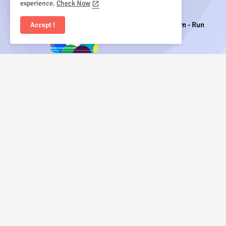
Temmuz 20, 2026
experience.
Check Now
Yeni Spor Etkinliği Yaptım - Run
Accept !
Temmuz 17, 2026
kısaca Yakup
Konya'nın Bozk
Dereköy'de ta
yılında Bozkı
Programcılığı
Yüksek Lisans
Bilmi olarak t
yanısıra Anado