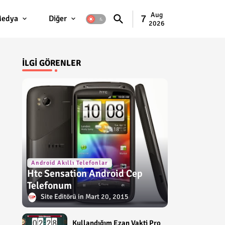
Aug
7
edya
Diğer
2026
İLGI GÖRENLER
Android Akıllı Telefonlar
Htc Sensation Android Cep
Telefonum
Site Editörü
Mart 20, 2015
Kullandığım Ezan Vakti Pro